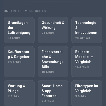
UNSERE THEMEN-GUIDES
Grundlagen
Gesundheit &
Technologie
der
Wirkung
&
Luftreinigung
Innovationen
21 Artikel
51 Artikel
20 Artikel
Kaufberatun
Einsatzberei
Beliebte
g & Ratgeber
che &
Modelle im
Anwendungs
Vergleich
20 Artikel
fälle
14 Artikel
19 Artikel
Wartung &
Smart-Home-
Filtertypen im
Pflege
& App-
Vergleich
Features
7 Artikel
3 Artikel
7 Artikel