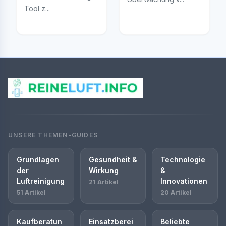
Tool z...
UNSERE THEMEN-GUIDES
Grundlagen
Gesundheit &
Technologie
der
Wirkung
&
Luftreinigung
Innovationen
21 Artikel
51 Artikel
20 Artikel
Kaufberatun
Einsatzberei
Beliebte